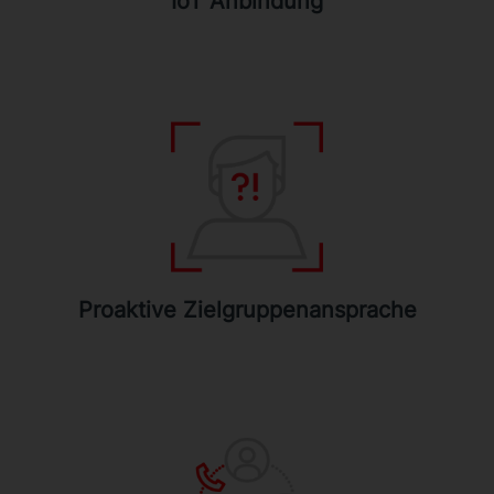
IoT Anbindung
Proaktive Zielgruppenansprache
Mit dieser Funktion können die Digitalen
Servive Mitarbeiter Aktionen in
Abhängigkeit von Alter oder Geschlecht
auslösen.
Proaktive Zielgruppenansprache
Anruf Funktion