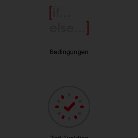
Bedingungen
Stellen Sie Bedingungen auf, nach denen
das Digitale Service Personal handeln soll.
Bedingungen
Zeit Funktion
Lösen Sie Aktionen in Abhängigkeit von
bestimmten Zeitrahmen aus.