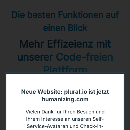
Die besten Funktionen auf
einen Blick
Mehr Effizeienz mit
unserer Code-freien
Plattform
Neue Website: plural.io ist jetzt
humanizing.com
Generative AI zur Use Case
Erstellung
Vielen Dank für Ihren Besuch und
Mit der Plural AI Knowledge Base erstellen
Ihrem Interesse an unseren Self-
Sie mit nur einem Mausklick einen
Service-Avataren und Check-in-