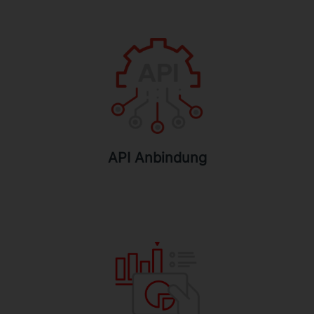
API Anbindung
Verwalten Sie API-Anfragen mit
Leichtigkeit.
API Anbindung
Proaktive Funktion
Analysieren Sie mit Plural Analytics die
Interaktionen mit ihrem Digitalen
Servicepersonal. So finden Sie nicht nur
Informationen über die Performance Ihres