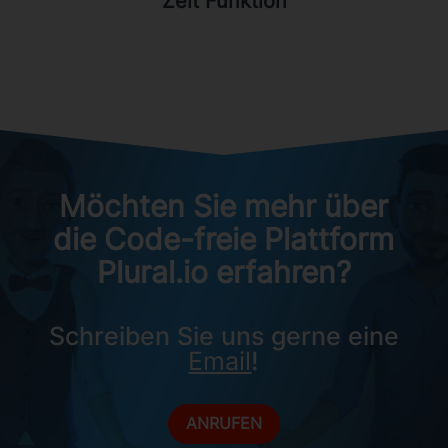
Zeit Funktion
Möchten Sie mehr über
die Code-freie Plattform
Plural.io erfahren?
Schreiben Sie uns gerne eine
Email
!
ANRUFEN