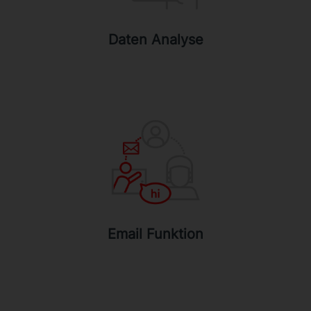
Interaktiven Avatars heraus, sondern
lernen auch Ihre Zielgruppe besser
Daten Analyse
kennen.
Email Funktion
Der Interaktive Avatar kann einer
Kontaktperson eine Email schicken, um
diese z.B. über das Ankommen eines
Besuchers zu informieren. Ist ein CMS
angebunden, kann der Digitale Mitarbeiter
als Lead Generator fungieren und so
Email Funktion
Marketing Automationen im CMS triggern.