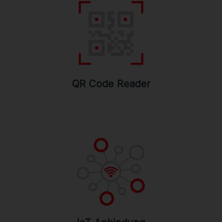
QR Code Reader
Mit dieser Funktion können Interaktive
Avatare QR-Codes auf Displays oder
gedruckten Versionen lesen und die Daten
verarbeiten.
QR Code Reader
IoT Anbindung
Die IoT-Verbindung ermöglicht es, eine
Aktion auf der Grundlage externer API-
Anfragen zu starten.