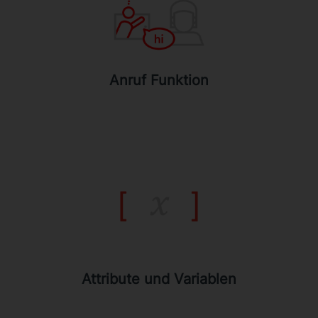
Der Interaktive Avatar kann eine
Kontaktperson anrufen, um diese z.B.
über das Ankommen eines Besuchers zu
informieren.
Anruf Funktion
Attribute und Variablen
Variablen und Attribute können gesetzt
und zurückgesetzt werden, um gezieltere
Interaktionen auf der Grundlage dieser
Variablen zu ermöglichen
Attribute und Variablen