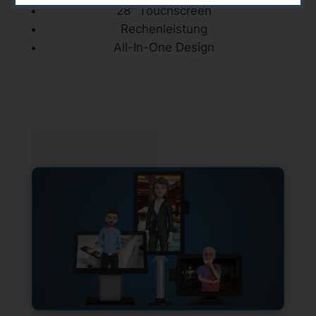
28″ Touchscreen
Rechenleistung
All-In-One Design