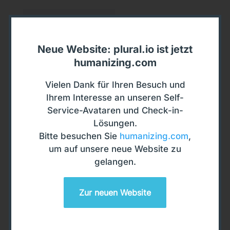
Neue Website: plural.io ist jetzt
humanizing.com
Vielen Dank für Ihren Besuch und
Ihrem Interesse an unseren Self-
Service-Avataren und Check-in-
Lösungen.
Bitte besuchen Sie
humanizing.com
,
um auf unsere neue Website zu
gelangen.
Zur neuen Website
MEDIUM
Microsoft Surface Studio 2+